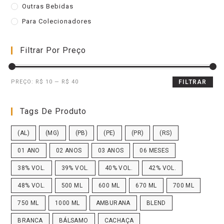
Outras Bebidas
Para Colecionadores
Filtrar Por Preço
PREÇO:
R$ 10
—
R$ 40
FILTRAR
Tags De Produto
(AL)
(MG)
(PB)
(PE)
(PR)
(RS)
01 ANO
02 ANOS
03 ANOS
06 MESES
38% VOL.
39% VOL.
40% VOL.
42% VOL.
48% VOL.
500 ML
600 ML
670 ML
700 ML
750 ML
1000 ML
AMBURANA
BLEND
BRANCA
BÁLSAMO
CACHAÇA