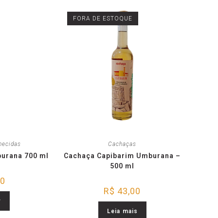
FORA DE ESTOQUE
hecidas
Cachaças
urana 700 ml
Cachaça Capibarim Umburana –
500 ml
90
R$
43,00
r
Leia mais