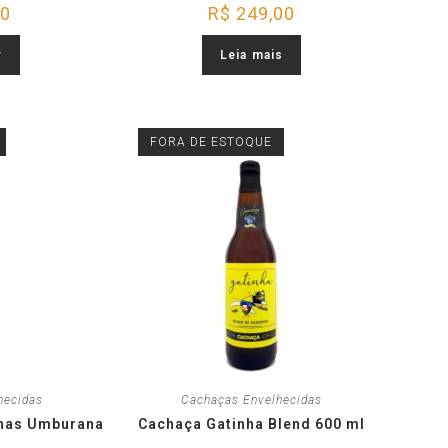
00
R$
249,00
r
Leia mais
FORA DE ESTOQUE
hecidas
Cachaças Envelhecidas
inas Umburana
Cachaça Gatinha Blend 600 ml