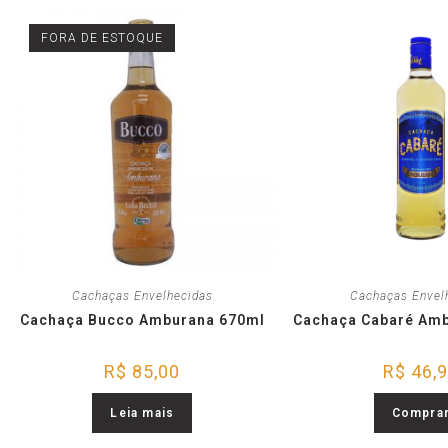
FORA DE ESTOQUE
Cachaças Envelhecidas
Cachaças Envel
Cachaça Bucco Amburana 670ml
Cachaça Cabaré Amb
R$
85,00
R$
46,
Leia mais
Compra