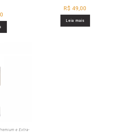
R$
49,00
00
Leia mais
s
Premium e Extra-