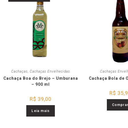
Cachaças
,
Cachaças Envelhecidas
Cachaças Envel
Cachaça Boa do Brejo – Umburana
Cachaça Bola de 
– 900 ml
R$
35,
R$
39,00
Compra
Leia mais