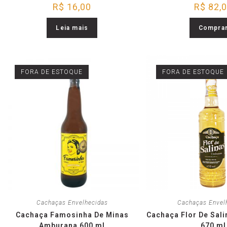
R$
16,00
R$
82,
Leia mais
Compra
FORA DE ESTOQUE
FORA DE ESTOQUE
Cachaças Envelhecidas
Cachaças Envel
Cachaça Famosinha De Minas
Cachaça Flor De Sal
Amburana 600 ml
670 ml