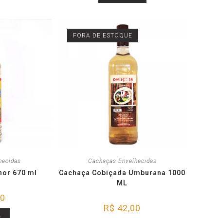
FORA DE ESTOQUE
hecidas
Cachaças Envelhecidas
nor 670 ml
Cachaça Cobiçada Umburana 1000
ML
00
R$
42,00
r