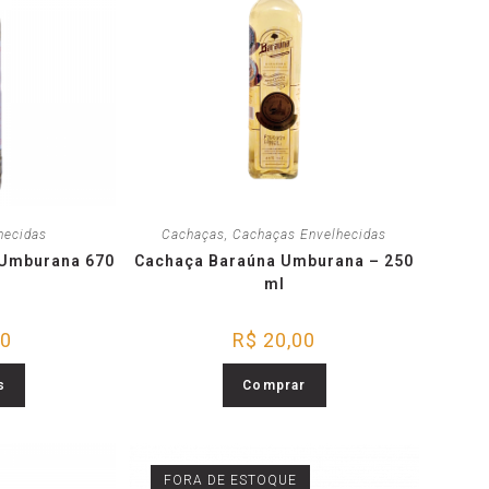
hecidas
Cachaças
,
Cachaças Envelhecidas
 Umburana 670
Cachaça Baraúna Umburana – 250
ml
00
R$
20,00
s
Comprar
FORA DE ESTOQUE