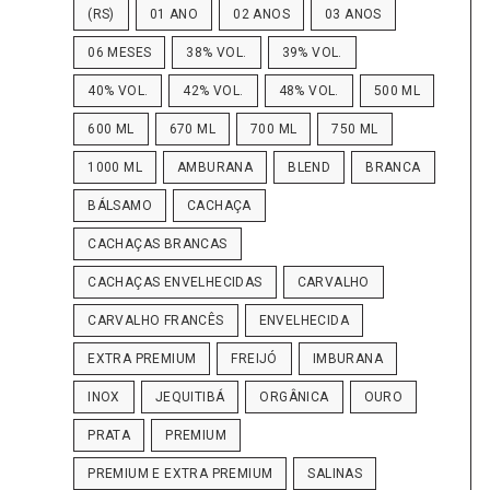
(RS)
01 ANO
02 ANOS
03 ANOS
06 MESES
38% VOL.
39% VOL.
40% VOL.
42% VOL.
48% VOL.
500 ML
600 ML
670 ML
700 ML
750 ML
1000 ML
AMBURANA
BLEND
BRANCA
BÁLSAMO
CACHAÇA
CACHAÇAS BRANCAS
CACHAÇAS ENVELHECIDAS
CARVALHO
CARVALHO FRANCÊS
ENVELHECIDA
EXTRA PREMIUM
FREIJÓ
IMBURANA
INOX
JEQUITIBÁ
ORGÂNICA
OURO
PRATA
PREMIUM
PREMIUM E EXTRA PREMIUM
SALINAS