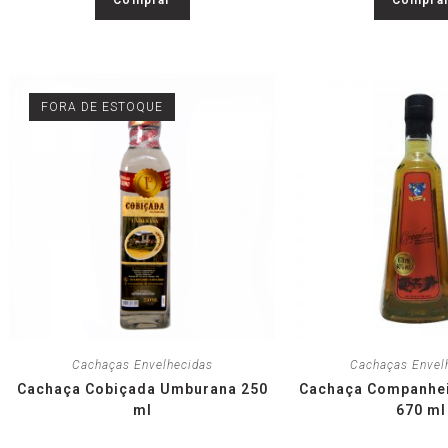
FORA DE ESTOQUE
Cachaças Envelhecidas
Cachaças Envel
Cachaça Cobiçada Umburana 250
Cachaça Companhei
ml
670 ml