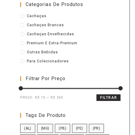
Categorias De Produtos
Cachaças
Cachaças Brancas
Cachaças Envelhecidas
Premium E Extra-Premium
Outras Bebidas
Para Colecionadores
Filtrar Por Preço
PREÇO:
R$ 10
—
R$ 260
FILTRAR
Tags De Produto
(AL)
(MG)
(PB)
(PE)
(PR)