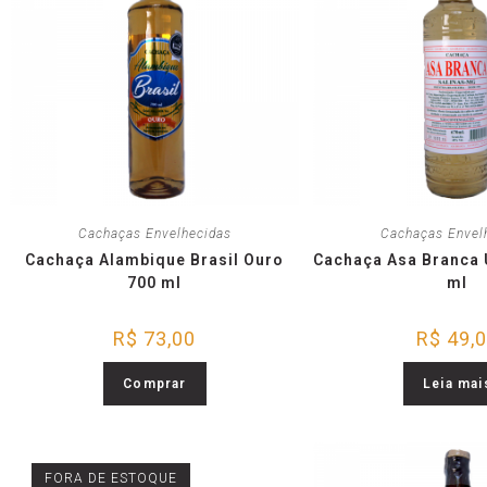
Cachaças Envelhecidas
Cachaças Envel
Cachaça Alambique Brasil Ouro
Cachaça Asa Branca
700 ml
ml
R$
73,00
R$
49,
Comprar
Leia mai
FORA DE ESTOQUE