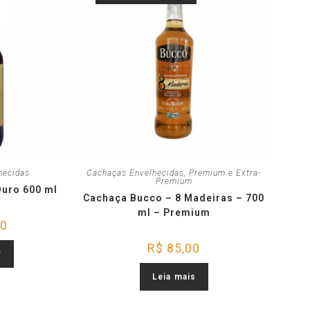
hecidas
Cachaças Envelhecidas
,
Premium e Extra-
Premium
Ouro 600 ml
Cachaça Bucco – 8 Madeiras – 700
ml – Premium
90
R$
85,00
r
Leia mais