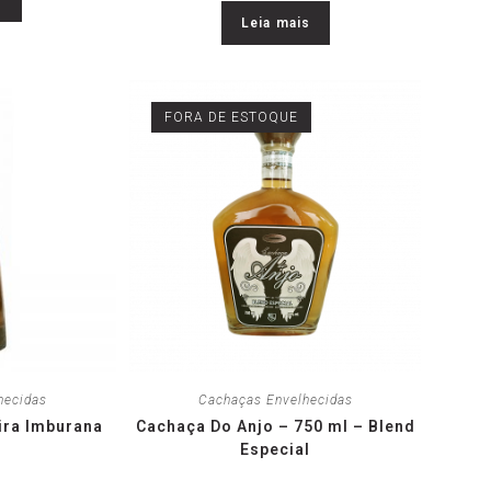
Leia mais
FORA DE ESTOQUE
hecidas
Cachaças Envelhecidas
ra Imburana
Cachaça Do Anjo – 750 ml – Blend
Especial