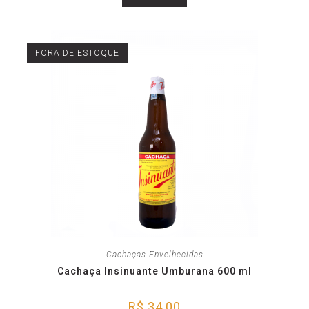
FORA DE ESTOQUE
Cachaças Envelhecidas
Cachaça Insinuante Umburana 600 ml
R$
34,00