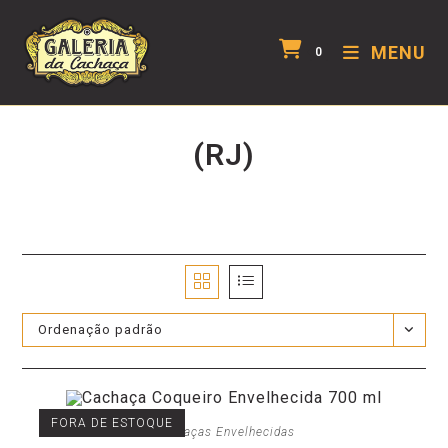
MENU
0
(RJ)
Ordenação padrão
FORA DE ESTOQUE
Cachaças Envelhecidas