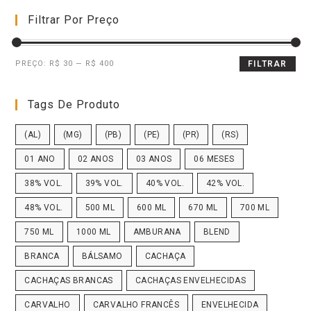
Filtrar Por Preço
PREÇO:
R$ 30
—
R$ 400
FILTRAR
Tags De Produto
(AL)
(MG)
(PB)
(PE)
(PR)
(RS)
01 ANO
02 ANOS
03 ANOS
06 MESES
38% VOL.
39% VOL.
40% VOL.
42% VOL.
48% VOL.
500 ML
600 ML
670 ML
700 ML
750 ML
1000 ML
AMBURANA
BLEND
BRANCA
BÁLSAMO
CACHAÇA
CACHAÇAS BRANCAS
CACHAÇAS ENVELHECIDAS
CARVALHO
CARVALHO FRANCÊS
ENVELHECIDA