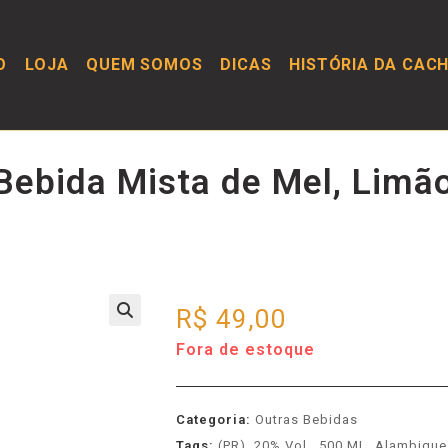
O
LOJA
QUEM SOMOS
DICAS
HISTÓRIA DA CAC
 Bebida Mista de Mel, Limã
R$
49,00
Fora de estoque
Categoria:
Outras Bebidas
Tags:
(PR)
,
20% Vol.
,
500 ML
,
Alambique 