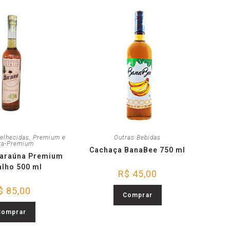
elhecidas
,
Premium e
Outras Bebidas
ra-Premium
Cachaça BanaBee 750 ml
araúna Premium
alho 500 ml
R$
45,00
$
85,00
Comprar
Comprar