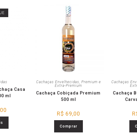
UE
idas
Cachaças Envelhecidas
,
Premium e
Cachaças Env
Extra-Premium
Ext
achaça Casa
Cachaça Cobiçada Premium
Cachaça B
00 ml
500 ml
Carv
,00
R$
69,00
R
is
Comprar