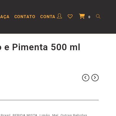
HAÇA
CONTATO
CONTA
0
o e Pimenta 500 ml
Brasil
,
BEBIDA MISTA
,
Limão
,
Mel
,
Outras Bebidas
,