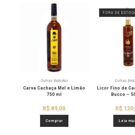
FORA DE ESTOQ
Outras Bebidas
Outras Beb
Carva Cachaça Mel e Limão
Licor Fino de C
750 ml
Bucco – 5
R$
89,00
R$
120
Comprar
Leia ma