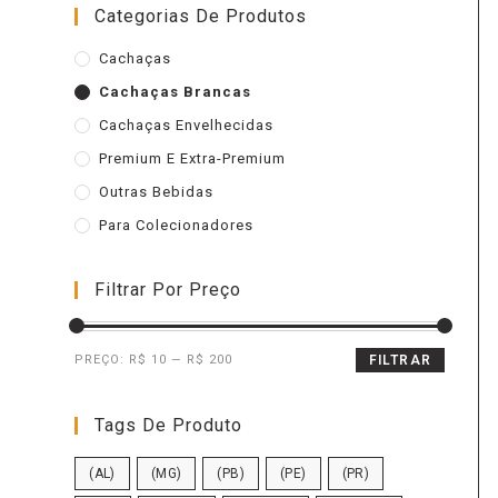
Categorias De Produtos
Cachaças
Cachaças Brancas
Cachaças Envelhecidas
Premium E Extra-Premium
Outras Bebidas
Para Colecionadores
Filtrar Por Preço
PREÇO:
R$ 10
—
R$ 200
FILTRAR
Tags De Produto
(AL)
(MG)
(PB)
(PE)
(PR)