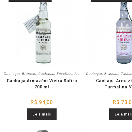
Cachaças Brancas
,
Cachaças Envelhecidas
Cachaças Brancas
,
Cacha
Cachaça Armazém Vieira Safira
Cachaça Armazé
700 ml
Turmalina 6
R$
94,00
R$
73,
Leia mais
Leia mai