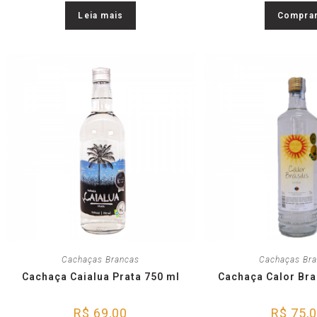
Leia mais
Compra
Cachaças Brancas
Cachaças Br
Cachaça Caialua Prata 750 ml
Cachaça Calor Bra
R$
69,00
R$
75,