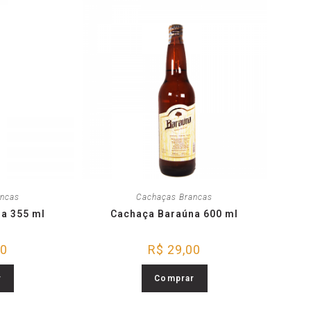
ancas
Cachaças Brancas
a 355 ml
Cachaça Baraúna 600 ml
00
R$
29,00
r
Comprar