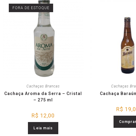
FORA DE ESTOQUE
Cachaças Brancas
Cachaças Br
Cachaça Aroma da Serra – Cristal
Cachaça Baraún
– 275 ml
R$
19,
R$
12,00
Compra
Leia mais