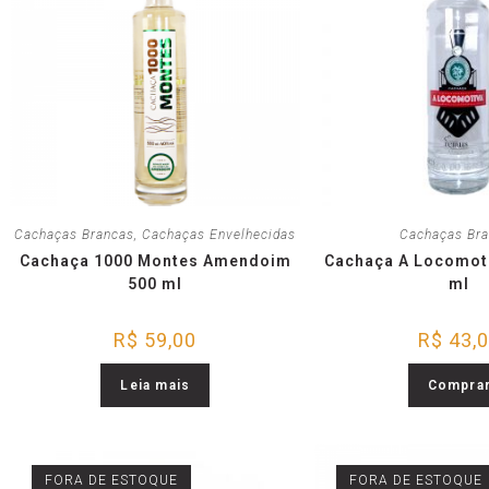
Cachaças Brancas
,
Cachaças Envelhecidas
Cachaças Br
Cachaça 1000 Montes Amendoim
Cachaça A Locomoti
500 ml
ml
R$
59,00
R$
43,
Leia mais
Compra
FORA DE ESTOQUE
FORA DE ESTOQUE