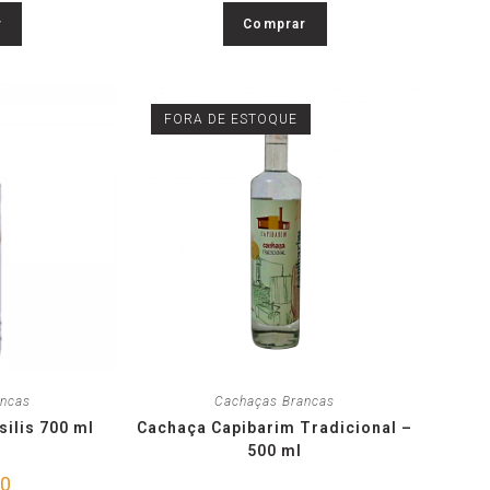
r
Comprar
FORA DE ESTOQUE
ancas
Cachaças Brancas
silis 700 ml
Cachaça Capibarim Tradicional –
500 ml
00