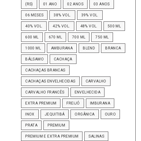
(RS)
01 ANO
02 ANOS
03 ANOS
06 MESES
38% VOL.
39% VOL.
40% VOL.
42% VOL.
48% VOL.
500 ML
600 ML
670 ML
700 ML
750 ML
1000 ML
AMBURANA
BLEND
BRANCA
BÁLSAMO
CACHAÇA
CACHAÇAS BRANCAS
CACHAÇAS ENVELHECIDAS
CARVALHO
CARVALHO FRANCÊS
ENVELHECIDA
EXTRA PREMIUM
FREIJÓ
IMBURANA
INOX
JEQUITIBÁ
ORGÂNICA
OURO
PRATA
PREMIUM
PREMIUM E EXTRA PREMIUM
SALINAS