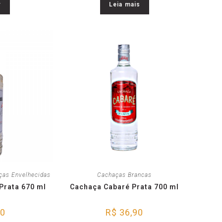
r
Leia mais
ças Envelhecidas
Cachaças Brancas
Prata 670 ml
Cachaça Cabaré Prata 700 ml
00
R$
36,90