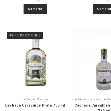
Comprar
Compra
FORA DE ESTOQUE
Cachaças Brancas
Cachaças Brancas
,
Cacha
Cachaça Caraçuípe Prata 750 ml
Cachaça Carvalhei
375 ml