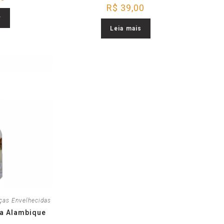
R$
39,00
r
Leia mais
ças Envelhecidas
ra Alambique