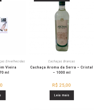
ças Envelhecidas
Cachaças Brancas
m Vieira
Cachaça Aroma da Serra – Cristal
70 ml
– 1000 ml
00
R$
25,00
s
Leia mais