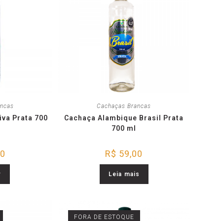
ancas
Cachaças Brancas
va Prata 700
Cachaça Alambique Brasil Prata
700 ml
00
R$
59,00
r
Leia mais
FORA DE ESTOQUE