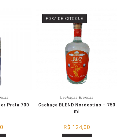
FORA DE ESTOQUE
ancas
Cachaças Brancas
er Prata 700
Cachaça BLEND Nordestino – 750
ml
00
R$
124,00