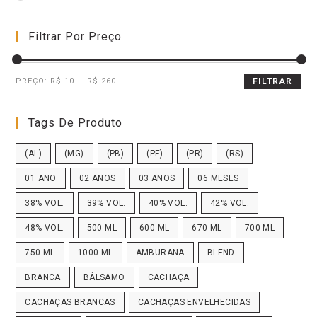
Filtrar Por Preço
PREÇO:
R$ 10
—
R$ 260
FILTRAR
Tags De Produto
(AL)
(MG)
(PB)
(PE)
(PR)
(RS)
01 ANO
02 ANOS
03 ANOS
06 MESES
38% VOL.
39% VOL.
40% VOL.
42% VOL.
48% VOL.
500 ML
600 ML
670 ML
700 ML
750 ML
1000 ML
AMBURANA
BLEND
BRANCA
BÁLSAMO
CACHAÇA
CACHAÇAS BRANCAS
CACHAÇAS ENVELHECIDAS