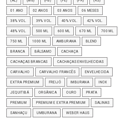
(AL)
(MG)
(PB)
(PE)
(PR)
(RS)
01 ANO
02 ANOS
03 ANOS
06 MESES
38% VOL.
39% VOL.
40% VOL.
42% VOL.
48% VOL.
500 ML
600 ML
670 ML
700 ML
750 ML
1000 ML
AMBURANA
BLEND
BRANCA
BÁLSAMO
CACHAÇA
CACHAÇAS BRANCAS
CACHAÇAS ENVELHECIDAS
CARVALHO
CARVALHO FRANCÊS
ENVELHECIDA
EXTRA PREMIUM
FREIJÓ
IMBURANA
INOX
JEQUITIBÁ
ORGÂNICA
OURO
PRATA
PREMIUM
PREMIUM E EXTRA PREMIUM
SALINAS
SANHAÇU
UMBURANA
WEBER HAUS