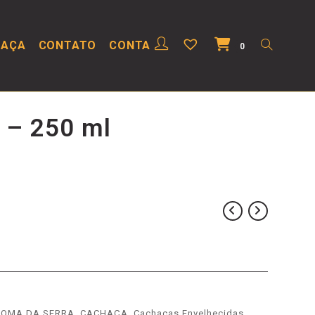
HAÇA
CONTATO
CONTA
0
 – 250 ml
OMA DA SERRA
,
CACHAÇA
,
Cachaças Envelhecidas
,