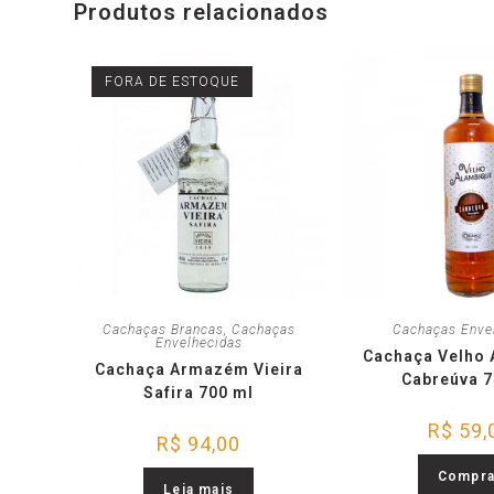
Produtos relacionados
FORA DE ESTOQUE
Cachaças Brancas
,
Cachaças
Cachaças Enve
Envelhecidas
Cachaça Velho 
Cachaça Armazém Vieira
Cabreúva 7
Safira 700 ml
R$
59,
R$
94,00
Compra
Leia mais