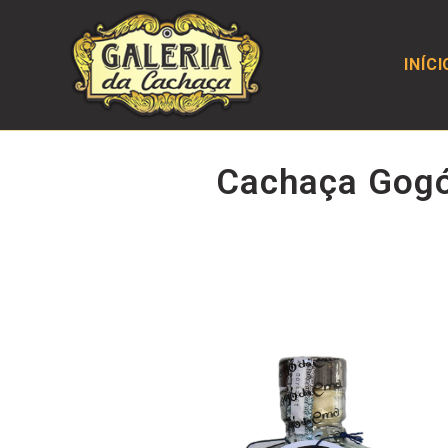
INÍCI
Cachaça Gogó