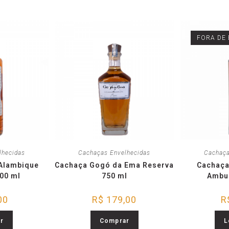
FORA DE
lhecidas
Cachaças Envelhecidas
Cachaça
Alambique
Cachaça Gogó da Ema Reserva
Cachaça
00 ml
750 ml
Ambu
00
R$
179,00
R
r
Comprar
L