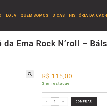
O
LOJA
QUEM SOMOS
DICAS
HISTÓRIA DA CAC
 da Ema Rock N’roll – Bál
R$
115,00
3 em estoque
-
+
COMPRAR