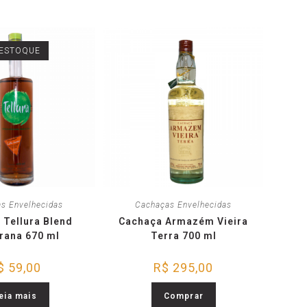
 ESTOQUE
s Envelhecidas
Cachaças Envelhecidas
 Tellura Blend
Cachaça Armazém Vieira
rana 670 ml
Terra 700 ml
$
59,00
R$
295,00
eia mais
Comprar