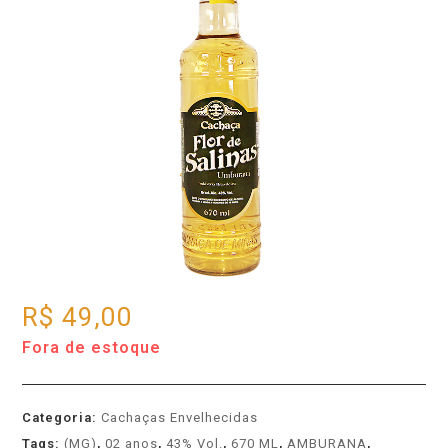
R$
49,00
Fora de estoque
Categoria:
Cachaças Envelhecidas
Tags:
(MG)
,
02 anos
,
43% Vol.
,
670 ML
,
AMBURANA
,