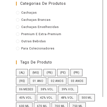
Categorias De Produtos
Cachaças
Cachaças Brancas
Cachaças Envelhecidas
Premium E Extra-Premium
Outras Bebidas
Para Colecionadores
Tags De Produto
(AL)
(MG)
(PB)
(PE)
(PR)
(RS)
01 ANO
02 ANOS
03 ANOS
06 MESES
38% VOL.
39% VOL.
40% VOL.
42% VOL.
48% VOL.
500 ML
600 ML
670 ML
700 ML
750 ML