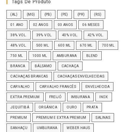
Tags De Produto
(AL)
(MG)
(PB)
(PE)
(PR)
(RS)
01 ANO
02 ANOS
03 ANOS
06 MESES
38% VOL.
39% VOL.
40% VOL.
42% VOL.
48% VOL.
500 ML
600 ML
670 ML
700 ML
750 ML
1000 ML
AMBURANA
BLEND
BRANCA
BÁLSAMO
CACHAÇA
CACHAÇAS BRANCAS
CACHAÇAS ENVELHECIDAS
CARVALHO
CARVALHO FRANCÊS
ENVELHECIDA
EXTRA PREMIUM
FREIJÓ
IMBURANA
INOX
JEQUITIBÁ
ORGÂNICA
OURO
PRATA
PREMIUM
PREMIUM E EXTRA PREMIUM
SALINAS
SANHAÇU
UMBURANA
WEBER HAUS