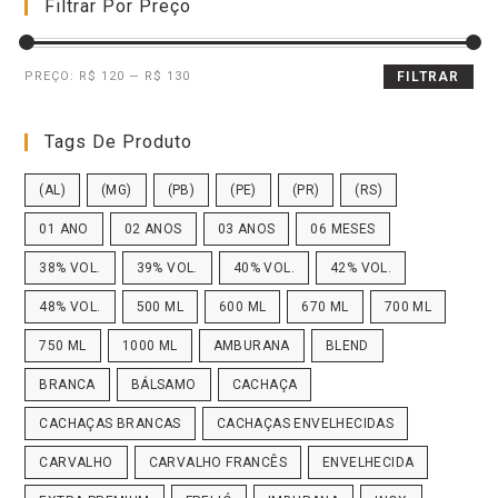
Filtrar Por Preço
PREÇO:
R$ 120
—
R$ 130
FILTRAR
Tags De Produto
(AL)
(MG)
(PB)
(PE)
(PR)
(RS)
01 ANO
02 ANOS
03 ANOS
06 MESES
38% VOL.
39% VOL.
40% VOL.
42% VOL.
48% VOL.
500 ML
600 ML
670 ML
700 ML
750 ML
1000 ML
AMBURANA
BLEND
BRANCA
BÁLSAMO
CACHAÇA
CACHAÇAS BRANCAS
CACHAÇAS ENVELHECIDAS
CARVALHO
CARVALHO FRANCÊS
ENVELHECIDA