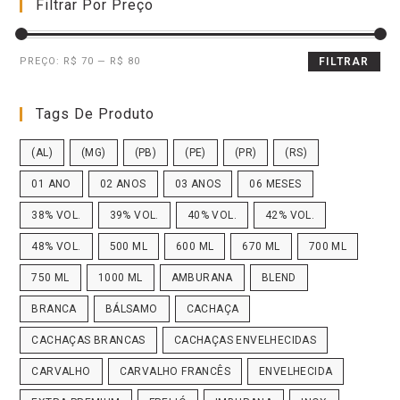
Filtrar Por Preço
PREÇO:
R$ 70
—
R$ 80
FILTRAR
Tags De Produto
(AL)
(MG)
(PB)
(PE)
(PR)
(RS)
01 ANO
02 ANOS
03 ANOS
06 MESES
38% VOL.
39% VOL.
40% VOL.
42% VOL.
48% VOL.
500 ML
600 ML
670 ML
700 ML
750 ML
1000 ML
AMBURANA
BLEND
BRANCA
BÁLSAMO
CACHAÇA
CACHAÇAS BRANCAS
CACHAÇAS ENVELHECIDAS
CARVALHO
CARVALHO FRANCÊS
ENVELHECIDA