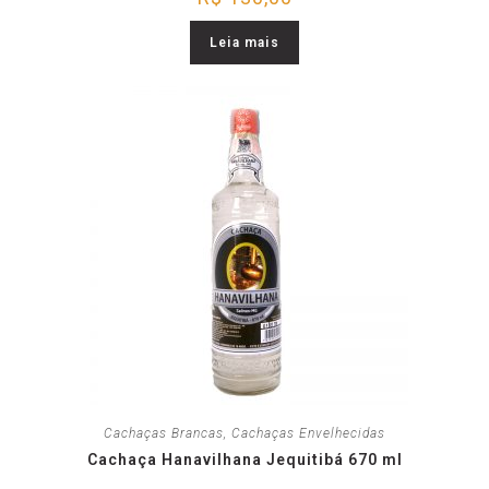
Leia mais
Cachaças Brancas
,
Cachaças Envelhecidas
Cachaça Hanavilhana Jequitibá 670 ml