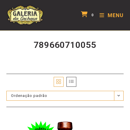
MENU
0
789660710055
Ordenação padrão