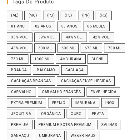
Tags De Produto
(AL)
(MG)
(PB)
(PE)
(PR)
(RS)
01 ANO
02 ANOS
03 ANOS
06 MESES
38% VOL.
39% VOL.
40% VOL.
42% VOL.
48% VOL.
500 ML
600 ML
670 ML
700 ML
750 ML
1000 ML
AMBURANA
BLEND
BRANCA
BÁLSAMO
CACHAÇA
CACHAÇAS BRANCAS
CACHAÇAS ENVELHECIDAS
CARVALHO
CARVALHO FRANCÊS
ENVELHECIDA
EXTRA PREMIUM
FREIJÓ
IMBURANA
INOX
JEQUITIBÁ
ORGÂNICA
OURO
PRATA
PREMIUM
PREMIUM E EXTRA PREMIUM
SALINAS
SANHAÇU
UMBURANA
WEBER HAUS