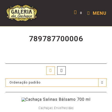
MENU
0
789787700006
Ordenação padrão
Cachaças Envelhecidas