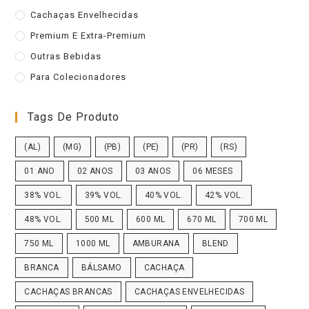
Cachaças Envelhecidas
Premium E Extra-Premium
Outras Bebidas
Para Colecionadores
Tags De Produto
(AL)
(MG)
(PB)
(PE)
(PR)
(RS)
01 ANO
02 ANOS
03 ANOS
06 MESES
38% VOL.
39% VOL.
40% VOL.
42% VOL.
48% VOL.
500 ML
600 ML
670 ML
700 ML
750 ML
1000 ML
AMBURANA
BLEND
BRANCA
BÁLSAMO
CACHAÇA
CACHAÇAS BRANCAS
CACHAÇAS ENVELHECIDAS