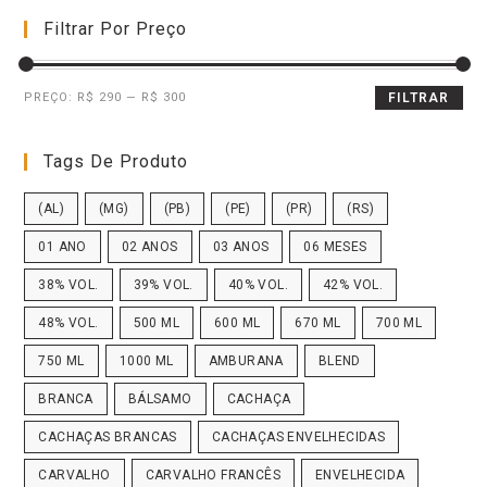
Filtrar Por Preço
PREÇO:
R$ 290
—
R$ 300
FILTRAR
Tags De Produto
(AL)
(MG)
(PB)
(PE)
(PR)
(RS)
01 ANO
02 ANOS
03 ANOS
06 MESES
38% VOL.
39% VOL.
40% VOL.
42% VOL.
48% VOL.
500 ML
600 ML
670 ML
700 ML
750 ML
1000 ML
AMBURANA
BLEND
BRANCA
BÁLSAMO
CACHAÇA
CACHAÇAS BRANCAS
CACHAÇAS ENVELHECIDAS
CARVALHO
CARVALHO FRANCÊS
ENVELHECIDA