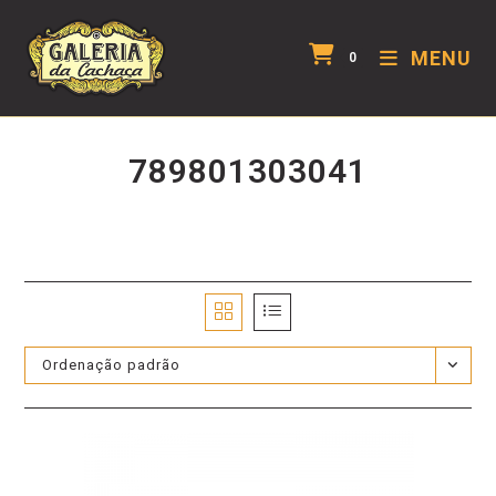
MENU
0
789801303041
Ordenação padrão