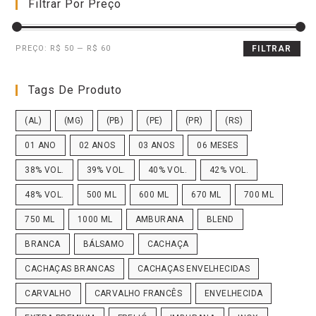
Filtrar Por Preço
PREÇO:
R$ 50
—
R$ 60
FILTRAR
Tags De Produto
(AL)
(MG)
(PB)
(PE)
(PR)
(RS)
01 ANO
02 ANOS
03 ANOS
06 MESES
38% VOL.
39% VOL.
40% VOL.
42% VOL.
48% VOL.
500 ML
600 ML
670 ML
700 ML
750 ML
1000 ML
AMBURANA
BLEND
BRANCA
BÁLSAMO
CACHAÇA
CACHAÇAS BRANCAS
CACHAÇAS ENVELHECIDAS
CARVALHO
CARVALHO FRANCÊS
ENVELHECIDA