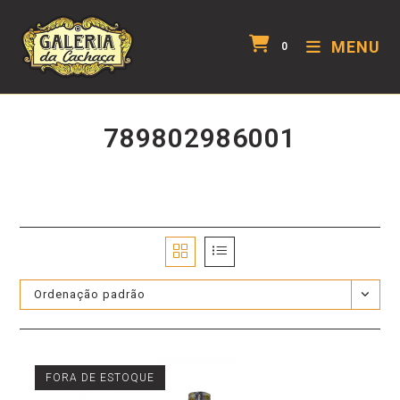
MENU
0
789802986001
Ordenação padrão
FORA DE ESTOQUE