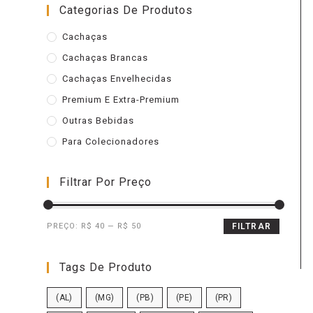
Categorias De Produtos
Cachaças
Cachaças Brancas
Cachaças Envelhecidas
Premium E Extra-Premium
Outras Bebidas
Para Colecionadores
Filtrar Por Preço
PREÇO:
R$ 40
—
R$ 50
FILTRAR
Tags De Produto
(AL)
(MG)
(PB)
(PE)
(PR)