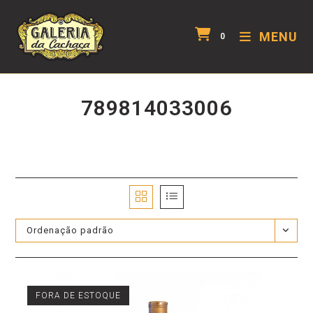
MENU
0
789814033006
Ordenação padrão
FORA DE ESTOQUE