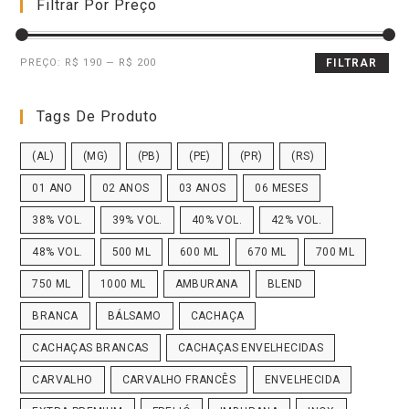
Filtrar Por Preço
PREÇO:
R$ 190
—
R$ 200
FILTRAR
Tags De Produto
(AL)
(MG)
(PB)
(PE)
(PR)
(RS)
01 ANO
02 ANOS
03 ANOS
06 MESES
38% VOL.
39% VOL.
40% VOL.
42% VOL.
48% VOL.
500 ML
600 ML
670 ML
700 ML
750 ML
1000 ML
AMBURANA
BLEND
BRANCA
BÁLSAMO
CACHAÇA
CACHAÇAS BRANCAS
CACHAÇAS ENVELHECIDAS
CARVALHO
CARVALHO FRANCÊS
ENVELHECIDA