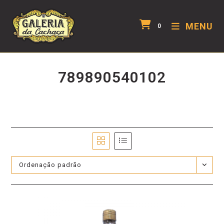
MENU
0
789890540102
Ordenação padrão