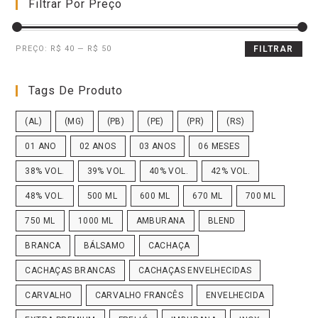
Filtrar Por Preço
PREÇO:
R$ 40
—
R$ 50
FILTRAR
Tags De Produto
(AL)
(MG)
(PB)
(PE)
(PR)
(RS)
01 ANO
02 ANOS
03 ANOS
06 MESES
38% VOL.
39% VOL.
40% VOL.
42% VOL.
48% VOL.
500 ML
600 ML
670 ML
700 ML
750 ML
1000 ML
AMBURANA
BLEND
BRANCA
BÁLSAMO
CACHAÇA
CACHAÇAS BRANCAS
CACHAÇAS ENVELHECIDAS
CARVALHO
CARVALHO FRANCÊS
ENVELHECIDA