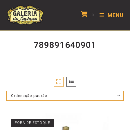
MENU
0
789891640901
Ordenação padrão
FORA DE ESTOQUE