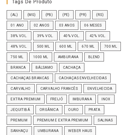
Tags De Produto
(AL)
(MG)
(PB)
(PE)
(PR)
(RS)
01 ANO
02 ANOS
03 ANOS
06 MESES
38% VOL.
39% VOL.
40% VOL.
42% VOL.
48% VOL.
500 ML
600 ML
670 ML
700 ML
750 ML
1000 ML
AMBURANA
BLEND
BRANCA
BÁLSAMO
CACHAÇA
CACHAÇAS BRANCAS
CACHAÇAS ENVELHECIDAS
CARVALHO
CARVALHO FRANCÊS
ENVELHECIDA
EXTRA PREMIUM
FREIJÓ
IMBURANA
INOX
JEQUITIBÁ
ORGÂNICA
OURO
PRATA
PREMIUM
PREMIUM E EXTRA PREMIUM
SALINAS
SANHAÇU
UMBURANA
WEBER HAUS