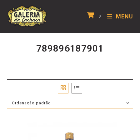
MENU
0
789896187901
Ordenação padrão