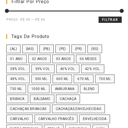
Filtrar Por Preço
PREÇO:
R$ 50
—
R$ 60
FILTRAR
Tags De Produto
(AL)
(MG)
(PB)
(PE)
(PR)
(RS)
01 ANO
02 ANOS
03 ANOS
06 MESES
38% VOL.
39% VOL.
40% VOL.
42% VOL.
48% VOL.
500 ML
600 ML
670 ML
700 ML
750 ML
1000 ML
AMBURANA
BLEND
BRANCA
BÁLSAMO
CACHAÇA
CACHAÇAS BRANCAS
CACHAÇAS ENVELHECIDAS
CARVALHO
CARVALHO FRANCÊS
ENVELHECIDA