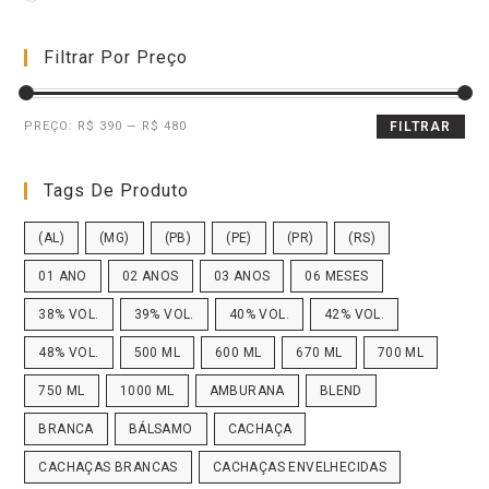
Filtrar Por Preço
PREÇO:
R$ 390
—
R$ 480
FILTRAR
Tags De Produto
(AL)
(MG)
(PB)
(PE)
(PR)
(RS)
01 ANO
02 ANOS
03 ANOS
06 MESES
38% VOL.
39% VOL.
40% VOL.
42% VOL.
48% VOL.
500 ML
600 ML
670 ML
700 ML
750 ML
1000 ML
AMBURANA
BLEND
BRANCA
BÁLSAMO
CACHAÇA
CACHAÇAS BRANCAS
CACHAÇAS ENVELHECIDAS