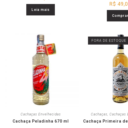
R$
49,
Leia mais
Compra
FORA DE ESTOQUE
Cachaças Envelhecidas
Cachaças
,
Cachaças 
Cachaça Peladinha 670 ml
Cachaça Primeira de