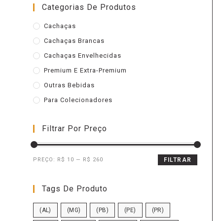
Categorias De Produtos
Cachaças
Cachaças Brancas
Cachaças Envelhecidas
Premium E Extra-Premium
Outras Bebidas
Para Colecionadores
Filtrar Por Preço
PREÇO:
R$ 10
—
R$ 260
FILTRAR
Tags De Produto
(AL)
(MG)
(PB)
(PE)
(PR)