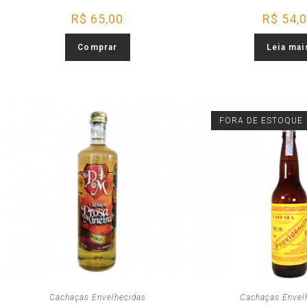
R$
65,00
R$
54,
Comprar
Leia mai
FORA DE ESTOQUE
Cachaças Envelhecidas
Cachaças Envel