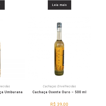
r
Leia mais
hecidas
Cachaças Envelhecidas
nça Umburana
Cachaça Oxente Ouro – 500 ml
R$
39,00