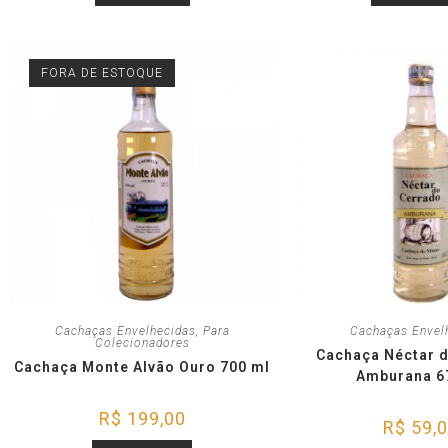
FORA DE ESTOQUE
Cachaças Envelhecidas
,
Para
Cachaças Envel
Colecionadores
Cachaça Néctar 
Cachaça Monte Alvão Ouro 700 ml
Amburana 6
R$
199,00
R$
59,