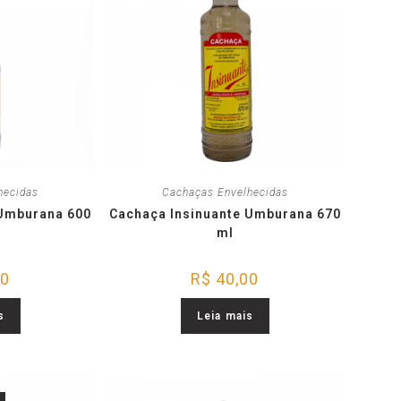
hecidas
Cachaças Envelhecidas
 Umburana 600
Cachaça Insinuante Umburana 670
ml
00
R$
40,00
s
Leia mais