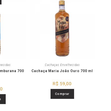
hecidas
Cachaças Envelhecidas
Umburana 700
Cachaça Maria João Ouro 700 ml
R$
59,00
90
Comprar
s