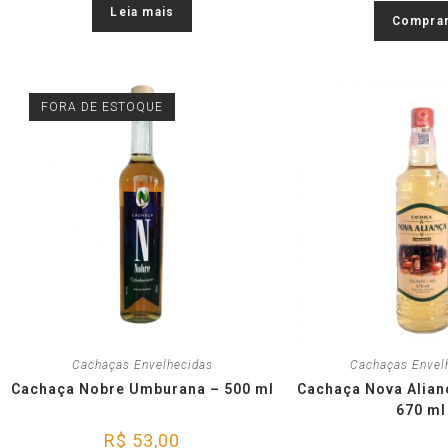
Leia mais
Compra
FORA DE ESTOQUE
Cachaças Envelhecidas
Cachaças Envel
Cachaça Nobre Umburana – 500 ml
Cachaça Nova Alia
670 ml
R$
53,00