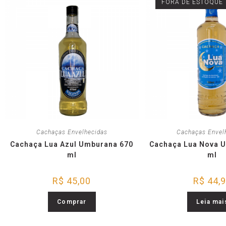
FORA DE ESTOQUE
Cachaças Envelhecidas
Cachaças Envel
Cachaça Lua Azul Umburana 670
Cachaça Lua Nova 
ml
ml
R$
45,00
R$
44,
Comprar
Leia mai