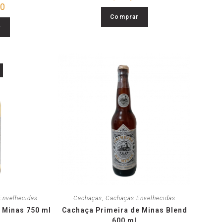
00
Comprar
r
Envelhecidas
Cachaças
,
Cachaças Envelhecidas
 Minas 750 ml
Cachaça Primeira de Minas Blend
600 ml