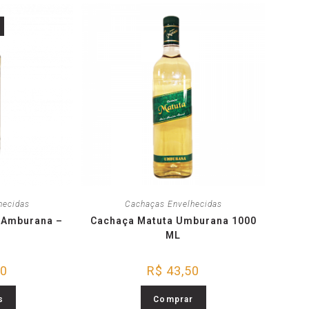
hecidas
Cachaças Envelhecidas
 Amburana –
Cachaça Matuta Umburana 1000
ML
00
R$
43,50
s
Comprar