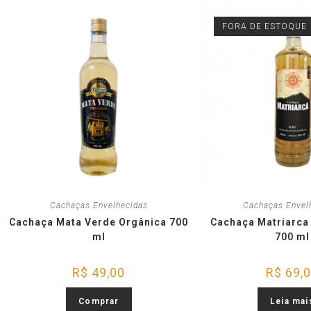
FORA DE ESTOQUE
Cachaças Envelhecidas
Cachaças Envel
Cachaça Mata Verde Orgânica 700
Cachaça Matriarca
ml
700 ml
R$
49,00
R$
69,
Comprar
Leia mai