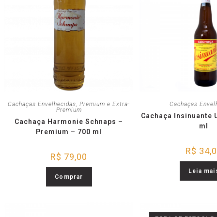
Cachaças Envelhecidas
,
Premium e Extra-
Cachaças Envel
Premium
Cachaça Insinuante
Cachaça Harmonie Schnaps –
ml
Premium – 700 ml
R$
34,
R$
79,00
Leia mai
Comprar