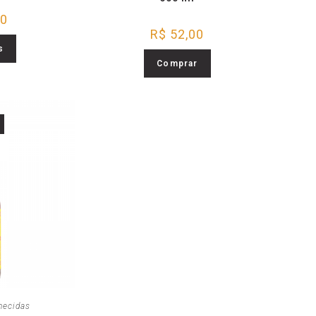
00
R$
52,00
s
Comprar
hecidas